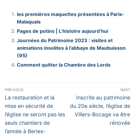
les premières maquettes présentées à Paris-
Malaquais
Pages de potins | L’histoire aujourd’hui
Journées du Patrimoine 2023 : visites et
animations insolites à l’abbaye de Maubuisson
(95)
Comment quitter la Chambre des Lords
Navigation
PREVIOUS
NEXT
de
Previous
Next
La restauration et la
Inscrite au patrimoine
post:
post:
l’article
mise en sécurité de
du 20e siècle, l’église de
l’église ne seront pas les
Villers-Bocage va être
seuls chantiers de
rénovée
l’année à Berles-