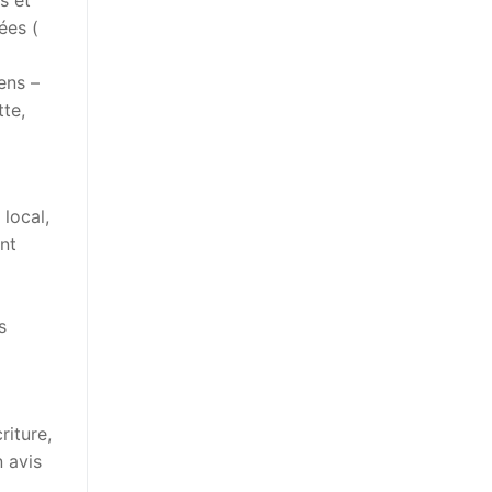
ées (
ens –
tte,
 local,
ant
s
riture,
 avis