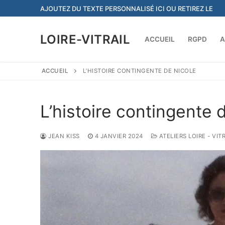
Aller
AJOUTEZ DU TEXTE PERSONNALISÉ ICI OU RETIREZ LE
au
contenu
LOIRE-VITRAIL
ACCUEIL
RGPD
A
ACCUEIL
L’HISTOIRE CONTINGENTE DE NICOLE
L’histoire contingente 
JEAN KISS
4 JANVIER 2024
ATELIERS LOIRE - VI