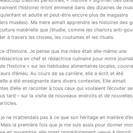
raiment l’histoire) m’ont emmené dans des dizaines de mus
t qu’enfant et adulte et peut-être encore plus de magasins
ers musées). Ma mère aimait apprendre les histoires des g
culture matérielle que j’étudie, comme les chariots anti-gou
er à travers les choses, les coutumes et les rituels.
ce d’histoire. Je pense que ma mère était elle-même une
rédactrice en chef et rédactrice culinaire pour notre journal
e l’histoire » sur les habitudes alimentaires locales, couvr
urs d’émeu. Au cours de sa carrière, elle a écrit et été
elle a été enseignante dans divers contextes. Elle aimait
es d’elle et raconter à tous ceux qui voulaient l’écouter se
lus tard – sur la visite de nouveaux endroits et de nouvelles
rticles.
, je ne m’attendais pas à ce que son héritage en matière d’éc
 Mais la première fois que je me suis assis pour donner mon
ère en novembre, elle m’est immédiatement venue à l’esprit.