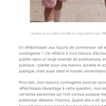
L’auteur et sa mère Camille à Long Island vers 19
En réfléchissant aux façons de commencer cet ess
contingente ? J’ai réfléchi à mon histoire d’écritu
publier dans un large éventail de publications; e
publique ; plaider pour une histoire durable et ac
publique, mais aussi dans le monde universitaire.
Pourtant, mon histoire contingente pourrait avoir
réfléchissais davantage à cette question, mon e
certaines personnes qui l’ont connue puisque ma m
prétendait détester l’histoire. Quand elle a dit qu’e
trouvait ennuyeuse parce que pour elle et pour b