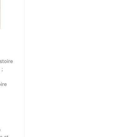
stoire
 ;
oire
a
s et