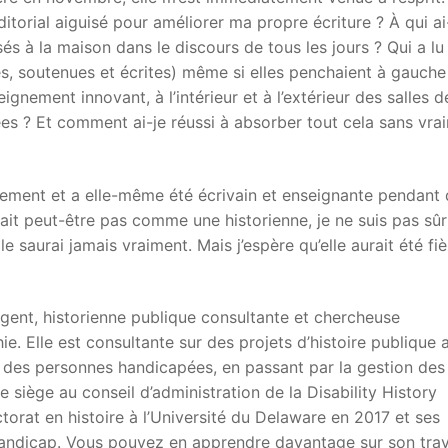
torial aiguisé pour améliorer ma propre écriture ? À qui ai
és à la maison dans le discours de tous les jours ? Qui a l
ées, soutenues et écrites) même si elles penchaient à gauche
ignement innovant, à l’intérieur et à l’extérieur des salles d
tées ? Et comment ai-je réussi à absorber tout cela sans vra
nement et a elle-même été écrivain et enseignante pendant
it peut-être pas comme une historienne, je ne suis pas sûr
e saurai jamais vraiment. Mais j’espère qu’elle aurait été fi
ngent, historienne publique consultante et chercheuse
. Elle est consultante sur des projets d’histoire publique a
ion des personnes handicapées, en passant par la gestion des
le siège au conseil d’administration de la Disability History
orat en histoire à l’Université du Delaware en 2017 et ses
 handicap. Vous pouvez en apprendre davantage sur son trav