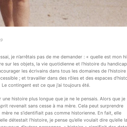
89
ai, je n’arrêtais pas de me demander : « quelle est mon hi
re sur les objets, la vie quotidienne et l’histoire du handicap
ncourager les écrivains dans tous les domaines de l’histoire
cessible ; et travailler dans des rôles et des espaces d’hist
 Le contingent est ce que j’ai toujours été.
 une histoire plus longue que je ne le pensais. Alors que je
sprit revenait sans cesse à ma mère. Cela peut surprendre
ère ne s’identifiait pas comme historienne. En fait, elle
lle détestait l’histoire, je pense qu’elle voulait dire qu’elle l
eaucoup d’autres personnes, « histoire » signifiait des date