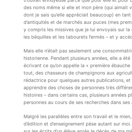
des noms même si elle et mon père (qui aimait v
dont je sais qu’elle appréciait beaucoup) en tan
d’antiquités et de marchés aux puces (mes premi
y compris les missives que je lui envoyais sur la 
les béquilles et les tabourets fermés – et y accéd
Mais elle n’était pas seulement une consommatri
historienne. Pendant plusieurs années, elle a été 
écrivant ce qu’on appelle la « première ébauche d
tout, des chasseurs de champignons aux agriculte
rédactrice pour quelques autres publications, et 
apprendre des choses de personnes très différent
histoires – dans certains cas, plusieurs années p
personnes au cours de ses recherches dans ses a
Malgré les parallèles entre son travail et le mien
d’édition et d’enseignement pèse autant sur moi.
sur les écrits d’un élève après le décès de ma m