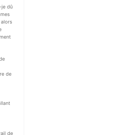
-je dû
u mes
 alors
e
iment
 de
ère de
llant
ail de