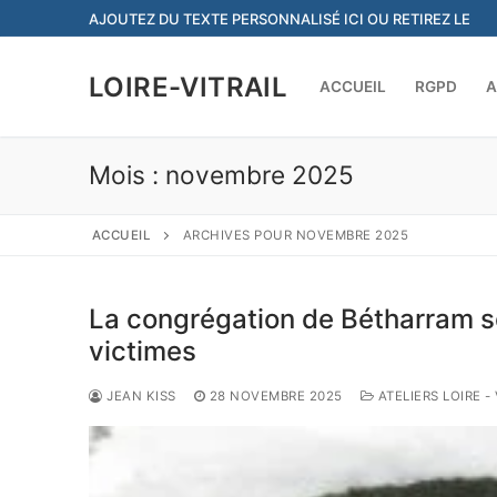
Aller
AJOUTEZ DU TEXTE PERSONNALISÉ ICI OU RETIREZ LE
au
contenu
LOIRE-VITRAIL
ACCUEIL
RGPD
A
Mois :
novembre 2025
ACCUEIL
ARCHIVES POUR NOVEMBRE 2025
La congrégation de Bétharram se
victimes
JEAN KISS
28 NOVEMBRE 2025
ATELIERS LOIRE -