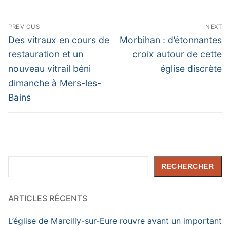
Navigation
PREVIOUS
NEXT
de
Previous
Next
Des vitraux en cours de
Morbihan : d’étonnantes
post:
post:
l’article
restauration et un
croix autour de cette
nouveau vitrail béni
église discrète
dimanche à Mers-les-
Bains
Rechercher
RECHERCHER
ARTICLES RÉCENTS
L’église de Marcilly-sur-Eure rouvre avant un important