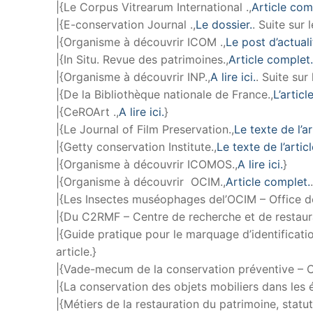
|{Le Corpus Vitrearum International .,
Article com
|{E-conservation Journal .,
Le dossier.
. Suite sur 
|{Organisme à découvrir ICOM .,
Le post d’actuali
|{In Situ. Revue des patrimoines.,
Article complet.
|{Organisme à découvrir INP.,
A lire ici.
. Suite sur
|{De la Bibliothèque nationale de France.,
L’article
|{CeROArt .,
A lire ici.
}
|{Le Journal of Film Preservation.,
Le texte de l’ar
|{Getty conservation Institute.,
Le texte de l’articl
|{Organisme à découvrir ICOMOS.,
A lire ici.
}
|{Organisme à découvrir OCIM.,
Article complet.
|{Les Insectes muséophages del’OCIM – Office de
|{Du C2RMF – Centre de recherche et de restaur
|{Guide pratique pour le marquage d’identificati
article.}
|{Vade-mecum de la conservation préventive – 
|{La conservation des objets mobiliers dans les ég
|{Métiers de la restauration du patrimoine, statut