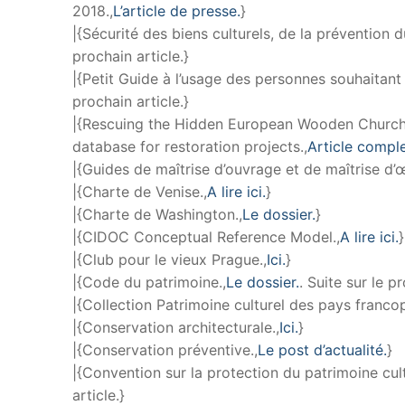
2018.,
L’article de presse.
}
|{Sécurité des biens culturels, de la prévention du 
prochain article.}
|{Petit Guide à l’usage des personnes souhaitant 
prochain article.}
|{Rescuing the Hidden European Wooden Churche
database for restoration projects.,
Article comple
|{Guides de maîtrise d’ouvrage et de maîtrise d
|{Charte de Venise.,
A lire ici.
}
|{Charte de Washington.,
Le dossier.
}
|{CIDOC Conceptual Reference Model.,
A lire ici.
}
|{Club pour le vieux Prague.,
Ici.
}
|{Code du patrimoine.,
Le dossier.
. Suite sur le pr
|{Collection Patrimoine culturel des pays franco
|{Conservation architecturale.,
Ici.
}
|{Conservation préventive.,
Le post d’actualité.
}
|{Convention sur la protection du patrimoine cul
article.}