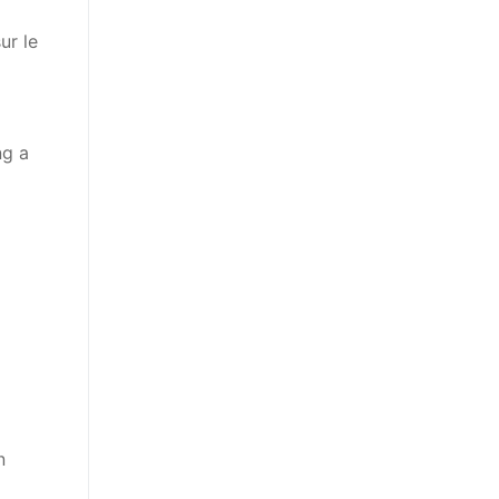
sur le
ng a
n