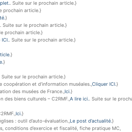
plet.
. Suite sur le prochain article.}
le prochain article.}
té.
}
. Suite sur le prochain article.}
 le prochain article.}
 ICI.
. Suite sur le prochain article.}
ticle.
}
e.
}
. Suite sur le prochain article.}
 coopération et d’information muséales.,
Cliquer ICI.
}
ation des musées de France.,
Ici.
}
on des biens culturels – C2RMF.,
A lire ici.
. Suite sur le proch
C2RMF.,
Ici.
}
lises : outil d’auto-évaluation.,
Le post d’actualité.
}
s, conditions d’exercice et fiscalité, fiche pratique MC,