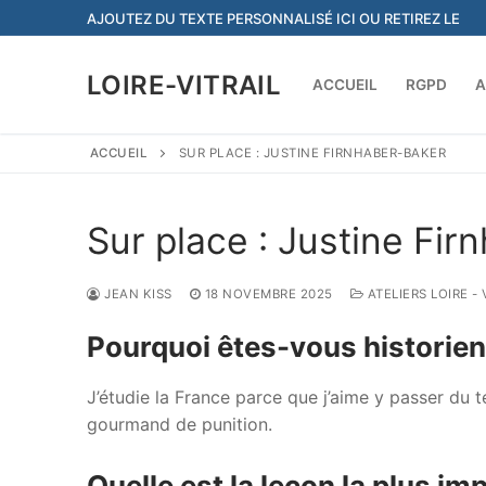
Aller
AJOUTEZ DU TEXTE PERSONNALISÉ ICI OU RETIREZ LE
au
contenu
LOIRE-VITRAIL
ACCUEIL
RGPD
A
ACCUEIL
SUR PLACE : JUSTINE FIRNHABER-BAKER
Sur place : Justine Fir
JEAN KISS
18 NOVEMBRE 2025
ATELIERS LOIRE -
Pourquoi êtes-vous historien
J’étudie la France parce que j’aime y passer du t
gourmand de punition.
Quelle est la leçon la plus im