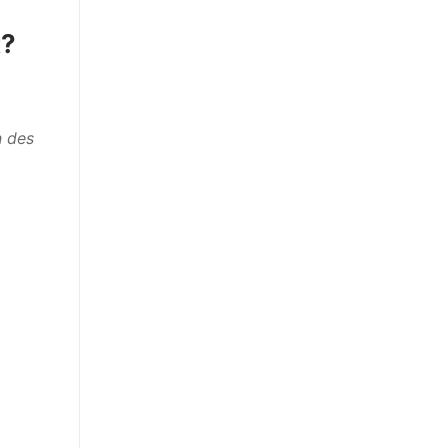
t?
 des