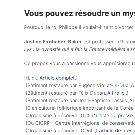
Vous pouvez résoudre un myst
Pourquoi le roi Philippe II voulait-il tant divorc
Justine Firnhaber-Baker
est professeur d’histoi
Lys : la dynastie qui a fait la France médiévale
(A
Ce propos vous a passionné vous apprécierez to
{{Link.,
Article complet.
}
|{Bâtiment restauré par Eugène Viollet-le-Duc.,
A 
|{Bâtiment restauré par Félix Duban.,
A lire ici.
}
|{Bâtiment restauré par Jean-Baptiste Lassus.,
Ar
|{Bien culturel folklorique important de la Corée
|{Organisme à découvrir GCI.,
L’article de presse.
|{Du CICRP – Centre interrégional de conservatio
|{Organisme à découvrir COol .,
L’article de press