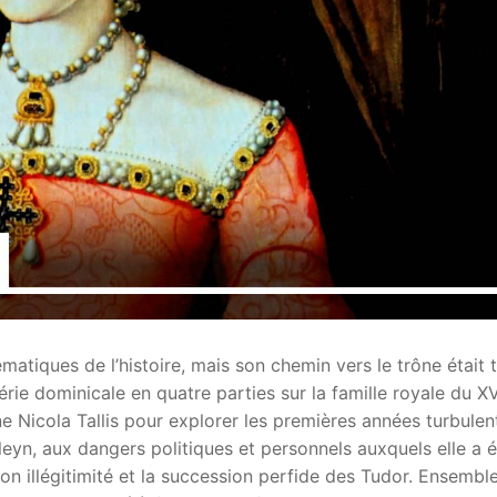
matiques de l’histoire, mais son chemin vers le trône était 
rie dominicale en quatre parties sur la famille royale du X
nne Nicola Tallis pour explorer les premières années turbulen
leyn, aux dangers politiques et personnels auxquels elle a é
on illégitimité et la succession perfide des Tudor. Ensemble,