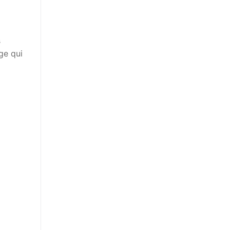
s
ge qui