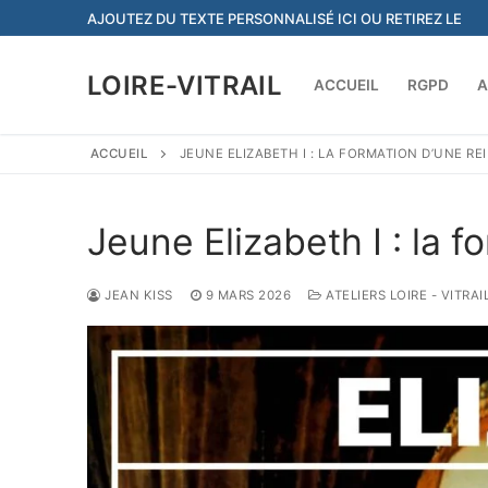
Aller
AJOUTEZ DU TEXTE PERSONNALISÉ ICI OU RETIREZ LE
au
contenu
LOIRE-VITRAIL
ACCUEIL
RGPD
A
ACCUEIL
JEUNE ELIZABETH I : LA FORMATION D’UNE RE
Jeune Elizabeth I : la f
JEAN KISS
9 MARS 2026
ATELIERS LOIRE - VITRA