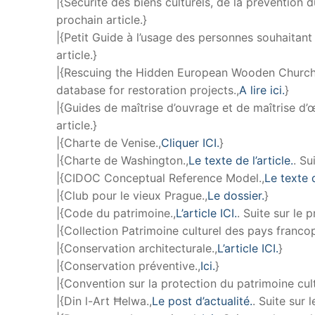
|{Sécurité des biens culturels, de la prévention du 
prochain article.}
|{Petit Guide à l’usage des personnes souhaitant 
article.}
|{Rescuing the Hidden European Wooden Churche
database for restoration projects.,
A lire ici.
}
|{Guides de maîtrise d’ouvrage et de maîtrise d
article.}
|{Charte de Venise.,
Cliquer ICI.
}
|{Charte de Washington.,
Le texte de l’article.
. Su
|{CIDOC Conceptual Reference Model.,
Le texte d
|{Club pour le vieux Prague.,
Le dossier.
}
|{Code du patrimoine.,
L’article ICI.
. Suite sur le p
|{Collection Patrimoine culturel des pays franco
|{Conservation architecturale.,
L’article ICI.
}
|{Conservation préventive.,
Ici.
}
|{Convention sur la protection du patrimoine cul
|{Din l-Art Ħelwa.,
Le post d’actualité.
. Suite sur 