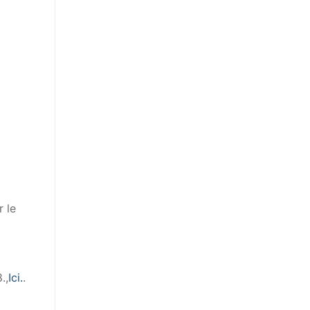
r le
.,
Ici.
.