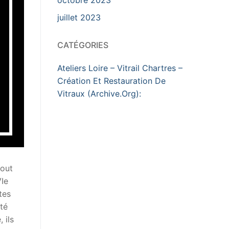
juillet 2023
CATÉGORIES
Ateliers Loire – Vitrail Chartres –
Création Et Restauration De
Vitraux (Archive.Org):
tout
VIe
tes
té
 ils