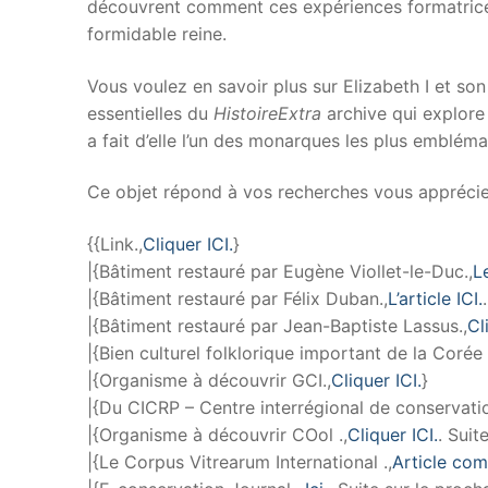
découvrent comment ces expériences formatrices
formidable reine.
Vous voulez en savoir plus sur Elizabeth I et so
essentielles du
HistoireExtra
archive qui explore 
a fait d’elle l’un des monarques les plus embléma
Ce objet répond à vos recherches vous apprécier
{{Link.,
Cliquer ICI.
}
|{Bâtiment restauré par Eugène Viollet-le-Duc.,
L
|{Bâtiment restauré par Félix Duban.,
L’article ICI.
|{Bâtiment restauré par Jean-Baptiste Lassus.,
Cl
|{Bien culturel folklorique important de la Corée
|{Organisme à découvrir GCI.,
Cliquer ICI.
}
|{Du CICRP – Centre interrégional de conservatio
|{Organisme à découvrir COol .,
Cliquer ICI.
. Suit
|{Le Corpus Vitrearum International .,
Article com