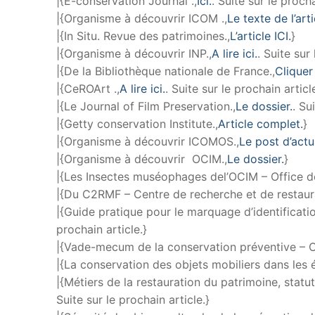
|{E-conservation Journal .,
Ici.
. Suite sur le procha
|{Organisme à découvrir ICOM .,
Le texte de l’arti
|{In Situ. Revue des patrimoines.,
L’article ICI.
}
|{Organisme à découvrir INP.,
A lire ici.
. Suite sur
|{De la Bibliothèque nationale de France.,
Cliquer 
|{CeROArt .,
A lire ici.
. Suite sur le prochain articl
|{Le Journal of Film Preservation.,
Le dossier.
. Su
|{Getty conservation Institute.,
Article complet.
}
|{Organisme à découvrir ICOMOS.,
Le post d’actua
|{Organisme à découvrir OCIM.,
Le dossier.
}
|{Les Insectes muséophages del’OCIM – Office de
|{Du C2RMF – Centre de recherche et de restaur
|{Guide pratique pour le marquage d’identificati
prochain article.}
|{Vade-mecum de la conservation préventive – 
|{La conservation des objets mobiliers dans les ég
|{Métiers de la restauration du patrimoine, statut
Suite sur le prochain article.}