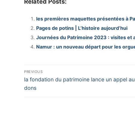
Related Posts:
les premières maquettes présentées à Pa
Pages de potins | L’histoire aujourd’hui
Journées du Patrimoine 2023 : visites et 
Namur : un nouveau départ pour les orgue
Navigation
PREVIOUS
Previous
de
la fondation du patrimoine lance un appel a
post:
dons
l’article