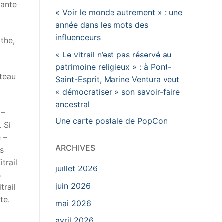
sante
« Voir le monde autrement » : une
année dans les mots des
influenceurs
rthe,
« Le vitrail n’est pas réservé au
patrimoine religieux » : à Pont-
âteau
Saint-Esprit, Marine Ventura veut
« démocratiser » son savoir-faire
ancestral
 –
Une carte postale de PopCon
 Si
e –
ARCHIVES
ts
trail
juillet 2026
s
juin 2026
trail
te.
mai 2026
avril 2026