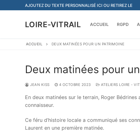
Aller
AJOUTEZ DU TEXTE PERSONNALISÉ ICI OU RETIREZ LE
au
contenu
LOIRE-VITRAIL
ACCUEIL
RGPD
A
ACCUEIL
DEUX MATINÉES POUR UN PATRIMOINE
Deux matinées pour un
JEAN KISS
4 OCTOBRE 2023
ATELIERS LOIRE - V
En deux matinées sur le terrain, Roger Bédrines a 
connaisseur.
Ce féru d’histoire locale a communiqué ses connai
Laurent en une première matinée.