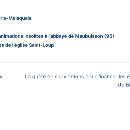
ris-Malaquais
animations insolites à l’abbaye de Maubuisson (95)
s de l’église Saint-Loup
Next
ux
La quête de subventions pour financer les é
post:
de Br