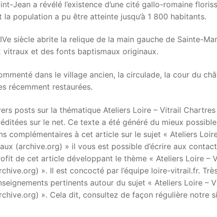
nt-Jean a révélé l’existence d’une cité gallo-romaine floris
ont la population a pu être atteinte jusqu’à 1 800 habitants.
e XIVe siècle abrite la relique de la main gauche de Sainte-Ma
 vitraux et des fonts baptismaux originaux.
menté dans le village ancien, la circulade, la cour du ch
rtes récemment restaurées.
divers posts sur la thématique Ateliers Loire – Vitrail Chartres
 éditées sur le net. Ce texte a été généré du mieux possible.
 complémentaires à cet article sur le sujet « Ateliers Loir
raux (archive.org) » il vous est possible d’écrire aux contac
fit de cet article développant le thème « Ateliers Loire – Vi
hive.org) ». Il est concocté par l’équipe loire-vitrail.fr. Trè
eignements pertinents autour du sujet « Ateliers Loire – Vi
chive.org) ». Cela dit, consultez de façon régulière notre si