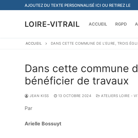
Aller
AJOUTEZ DU TEXTE PERSONNALISÉ ICI OU RETIREZ LE
au
contenu
LOIRE-VITRAIL
ACCUEIL
RGPD
A
ACCUEIL
DANS CETTE COMMUNE DE L’EURE, TROIS ÉGLI
Dans cette commune de 
bénéficier de travaux
JEAN KISS
13 OCTOBRE 2024
ATELIERS LOIRE - V
Par
Arielle Bossuyt