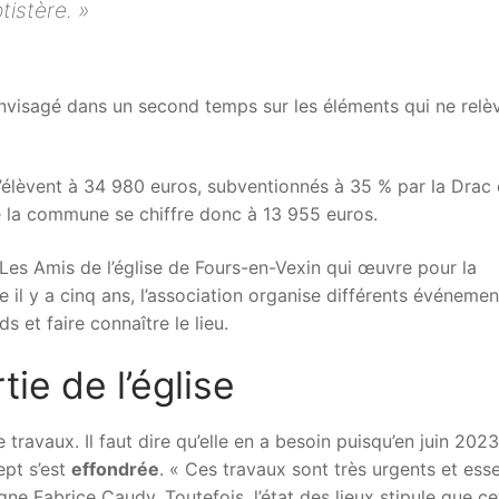
tistère. »
envisagé dans un second temps sur les éléments qui ne relè
s’élèvent à 34 980 euros, subventionnés à 35 % par la Drac 
 la commune se chiffre donc à 13 955 euros.
n Les Amis de l’église de Fours-en-Vexin qui œuvre pour la
e il y a cinq ans, l’association organise différents événemen
s et faire connaître le lieu.
ie de l’église
de travaux. Il faut dire qu’elle en a besoin puisqu’en juin 202
ept s’est
effondrée
. « Ces travaux sont très urgents et esse
igne Fabrice Caudy. Toutefois, l’état des lieux stipule que ce