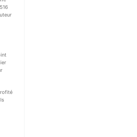
 516
uteur
int
ier
ur
rofité
ls