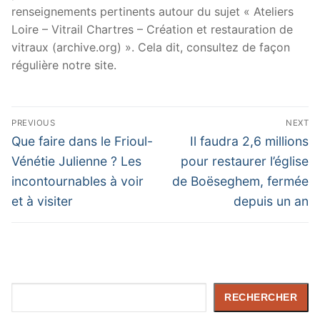
renseignements pertinents autour du sujet « Ateliers
Loire – Vitrail Chartres – Création et restauration de
vitraux (archive.org) ». Cela dit, consultez de façon
régulière notre site.
Navigation
PREVIOUS
NEXT
de
Previous
Next
Que faire dans le Frioul-
Il faudra 2,6 millions
post:
post:
l’article
Vénétie Julienne ? Les
pour restaurer l’église
incontournables à voir
de Boëseghem, fermée
et à visiter
depuis un an
Rechercher
RECHERCHER