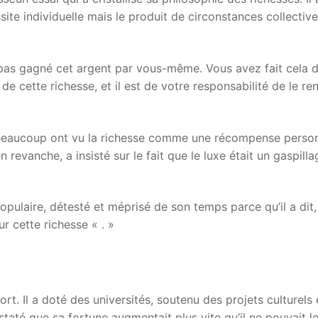
site individuelle mais le produit de circonstances collective
z pas gagné cet argent par vous-même. Vous avez fait cela d
e cette richesse, et il est de votre responsabilité de le re
. Beaucoup ont vu la richesse comme une récompense person
revanche, a insisté sur le fait que le luxe était un gaspilla
populaire, détesté et méprisé de son temps parce qu’il a dit,
r cette richesse « . »
t. Il a doté des universités, soutenu des projets culturels 
até que sa fortune augmentait plus vite qu’il ne pouvait l