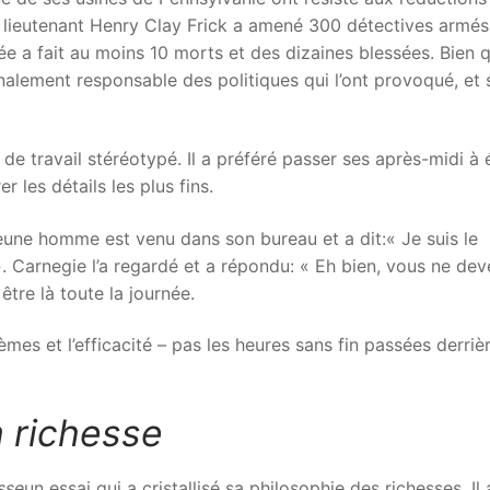
son lieutenant Henry Clay Frick a amené 300 détectives armé
gée a fait au moins 10 morts et des dizaines blessées. Bien 
finalement responsable des politiques qui l’ont provoqué, et 
e travail stéréotypé. Il a préféré passer ses après-midi à é
r les détails les plus fins.
eune homme est venu dans son bureau et a dit:« Je suis le
. Carnegie l’a regardé et a répondu: « Eh bien, vous ne de
tre là toute la journée.
èmes et l’efficacité – pas les heures sans fin passées derriè
a richesse
esse
un essai qui a cristallisé sa philosophie des richesses. Il 