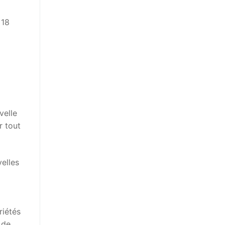
 18
velle
r tout
elles
riétés
 de