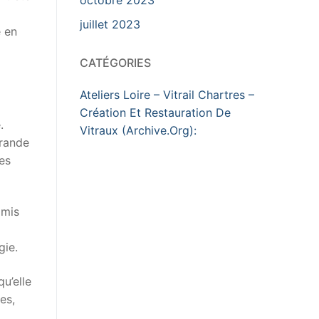
juillet 2023
e en
CATÉGORIES
Ateliers Loire – Vitrail Chartres –
Création Et Restauration De
.
Vitraux (Archive.Org):
grande
ces
 mis
gie.
u’elle
es,