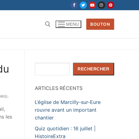
BOUTON
MENU
du
Rechercher
RECHERCHER
ARTICLES RÉCENTS
ORG):
L’église de Marcilly-sur-Eure
il,
rouvre avant un important
ns les
chantier
Quiz quotidien : 16 juillet |
HistoireExtra