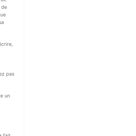
s de
que
sa
crire,
vez pas
re un
a fait