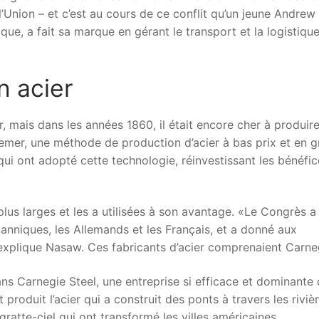
Union – et c’est au cours de ce conflit qu’un jeune Andrew
ique, a fait sa marque en gérant le transport et la logistiqu
n acier
er, mais dans les années 1860, il était encore cher à produire
emer, une méthode de production d’acier à bas prix et en 
 qui ont adopté cette technologie, réinvestissant les bénéfi
plus larges et les a utilisées à son avantage. «Le Congrès a
ritanniques, les Allemands et les Français, et a donné aux
 explique Nasaw. Ces fabricants d’acier comprenaient Carne
s Carnegie Steel, une entreprise si efficace et dominante q
 produit l’acier qui a construit des ponts à travers les rivièr
gratte-ciel qui ont transformé les villes américaines.