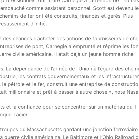
 professionnels, ont attiré Carnegie à l’attention de Thoma
l’a embauché comme assistant personnel. Scott est devenu le
emins de fer ont été construits, financés et gérés. Plus
estissement d’initié.
ert des chances d’acheter des actions de fournisseurs de ch
ntreprises de pont, Carnegie a emprunté et réprimé les fon
erre civile américaine, il était déjà un jeune homme riche.
és. La dépendance de l’armée de l’Union à l’égard des chem
dustrie, les contrats gouvernementaux et les infrastructure
 le pétrole et le fer, construit une entreprise de constructi
 était millionnaire et prêt à passer à autre chose », note Nasa
ts et la confiance pour se concentrer sur un matériau qu’il
que: l’acier.
troupes du Massachusetts gardant une jonction ferroviaire 
 guerre civile américaine. Le Baltimore et l’Ohio Railroad o