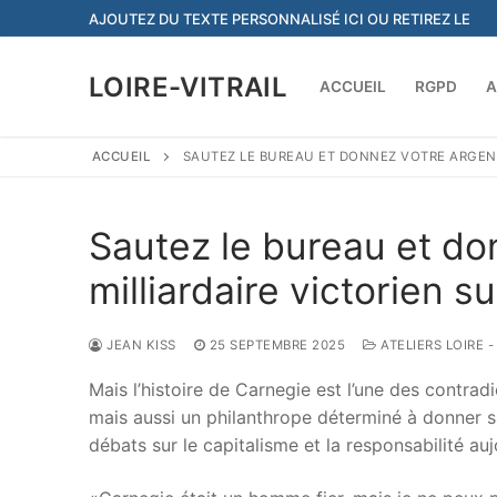
Aller
AJOUTEZ DU TEXTE PERSONNALISÉ ICI OU RETIREZ LE
au
contenu
LOIRE-VITRAIL
ACCUEIL
RGPD
A
ACCUEIL
SAUTEZ LE BUREAU ET DONNEZ VOTRE ARGENT:
Sautez le bureau et do
milliardaire victorien s
JEAN KISS
25 SEPTEMBRE 2025
ATELIERS LOIRE 
Mais l’histoire de Carnegie est l’une des contrad
mais aussi un philanthrope déterminé à donner s
débats sur le capitalisme et la responsabilité auj