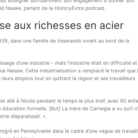
 pas souligner suffisamment son engagement à donner son
id Nasaw, parlant de la
HistoryExtra
podcast.
se aux richesses en acier
35, dans une famille de tisserands vivant au bord de la
issage d’une industrie – mais l’industrie était en difficulté et
ue Nasaw. Cette industrialisation a remplacé le travail que 
leurs emplois tout en quittant la région et ses travailleurs
t allé à l’école pendant le temps le plus bref, avec 60 enf
éducation formelle. [But] La mère de Carnegie a vu qu’il n
trie disparaissait. »
 émigré en Pennsylvanie dans le cadre d’une vague de travail