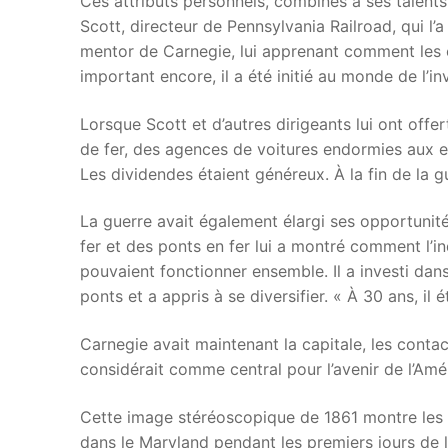
Ces attributs personnels, combinés à ses talents
Scott, directeur de Pennsylvania Railroad, qui 
mentor de Carnegie, lui apprenant comment les ch
important encore, il a été initié au monde de l’inv
Lorsque Scott et d’autres dirigeants lui ont off
de fer, des agences de voitures endormies aux e
Les dividendes étaient généreux. À la fin de la gu
La guerre avait également élargi ses opportunit
fer et des ponts en fer lui a montré comment l’in
pouvaient fonctionner ensemble. Il a investi dans
ponts et a appris à se diversifier. « À 30 ans, il
Carnegie avait maintenant la capitale, les contac
considérait comme central pour l’avenir de l’Améri
Cette image stéréoscopique de 1861 montre les 
dans le Maryland pendant les premiers jours de la