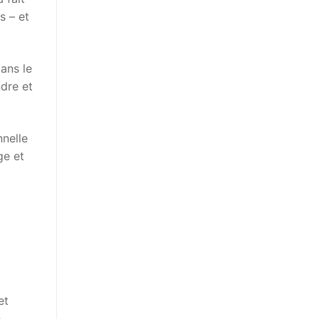
s – et
ans le
ndre et
nelle
ge et
et
e