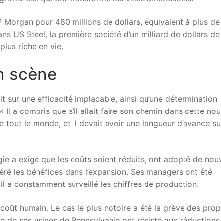
JP Morgan pour 480 millions de dollars, équivalent à plus de
dans US Steel, la première société d’un milliard de dollars de
plus riche en vie.
en scène
t sur une efficacité implacable, ainsi qu’une détermination
« Il a compris que s’il allait faire son chemin dans cette nou
que tout le monde, et il devait avoir une longueur d’avance su
ie a exigé que les coûts soient réduits, ont adopté de nouv
éré les bénéfices dans l’expansion. Ses managers ont été
l a constamment surveillé les chiffres de production.
 coût humain. Le cas le plus notoire a été la grève des prop
’une de ses usines de Pennsylvanie ont résisté aux réductions