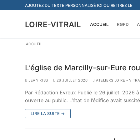
Aller
AJOUTEZ DU TEXTE PERSONNALISÉ ICI OU RETIREZ LE
au
contenu
LOIRE-VITRAIL
ACCUEIL
RGPD
A
ACCUEIL
L’église de Marcilly-sur-Eure ro
JEAN KISS
26 JUILLET 2026
ATELIERS LOIRE - VITR
Par Rédaction Evreux Publié le 26 juillet. 2026 à
ouverte au public. L’état de l’édifice avait suscit
LIRE LA SUITE →