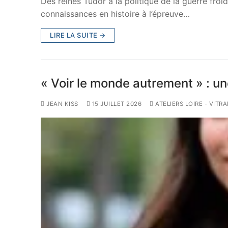
Des reines Tudor à la politique de la guerre fro
connaissances en histoire à l’épreuve…
LIRE LA SUITE →
« Voir le monde autrement » : u
JEAN KISS
15 JUILLET 2026
ATELIERS LOIRE - VITR