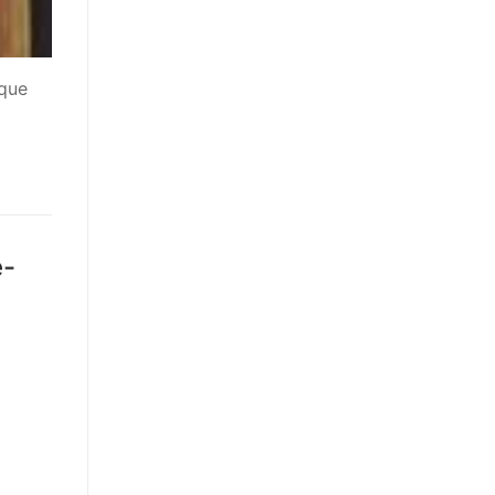
 que
e-